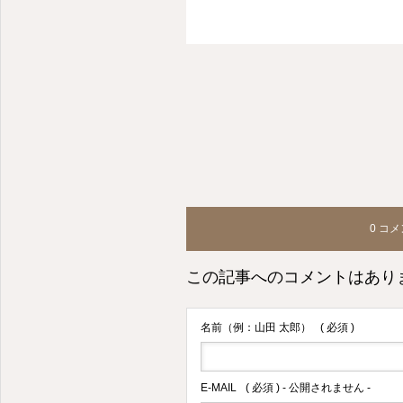
北久里浜駅徒歩2分の場所にある鍼灸・整体を用いたカラダのパーソナルケア専門店です
0 コ
この記事へのコメントはあり
名前（例：山田 太郎）
( 必須 )
E-MAIL
( 必須 ) - 公開されません -