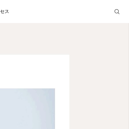
セス
ご予約
アクセス
LINE お友達追
加
TEL